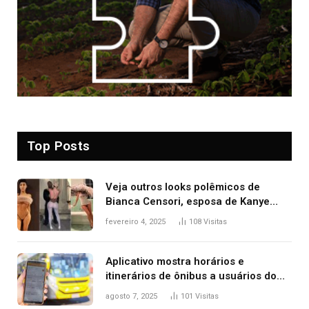
Top Posts
Veja outros looks polêmicos de
Bianca Censori, esposa de Kanye
West que apareceu nua no Grammy
fevereiro 4, 2025
108
Visitas
2025
Aplicativo mostra horários e
itinerários de ônibus a usuários do
transporte público de Palmas; confira
agosto 7, 2025
101
Visitas