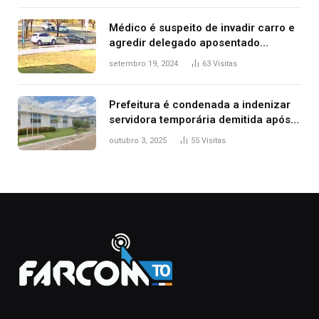
Médico é suspeito de invadir carro e
agredir delegado aposentado
durante confusão no trânsito
setembro 19, 2024
63
Visitas
Prefeitura é condenada a indenizar
servidora temporária demitida após
nascimento da filha
outubro 3, 2025
55
Visitas