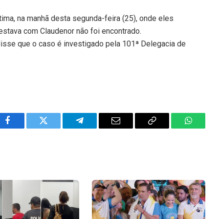
tima, na manhã desta segunda-feira (25), onde eles
stava com Claudenor não foi encontrado.
disse que o caso é investigado pela 101ª Delegacia de
Facebook
Twitter
Telegram
Email
Copy
WhatsA
Link