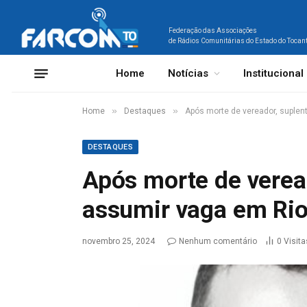
Federação das Associações
de Rádios Comunitárias do Estado do Tocan
Home
Notícias
Institucional
»
»
Home
Destaques
Após morte de vereador, suple
DESTAQUES
Após morte de verea
assumir vaga em Rio
novembro 25, 2024
Nenhum comentário
0
Visita