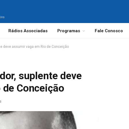
tins
Rádios Associadas
Programas
Fale Conosco
nte deve assumir vaga em Rio de Conceição
dor, suplente deve
 de Conceição
s