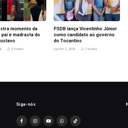
stra momento da
PSDB lança Vicentinho Júnior
 pai e madrasta do
como candidato ao governo
Gustavo
do Tocantins
6
0
Visitas
agosto 5, 2026
2
Visitas
Siga-nós
Facebook
Instagram
YouTube
WhatsApp
TikTok