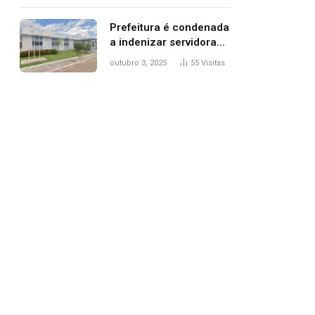
trânsito
Prefeitura é condenada
a indenizar servidora
temporária demitida
outubro 3, 2025
55
Visitas
após nascimento da
filha