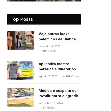
Top Posts
Veja outros looks
polêmicos de Bianca
Censori, esposa de
fevereiro 4, 2025
Kanye West que
108
Visitas
apareceu nua no
Grammy 2025
Aplicativo mostra
horários e itinerários de
ônibus a usuários do
agosto 7, 2025
101
Visitas
transporte público de
Palmas; confira
Médico é suspeito de
invadir carro e agredir
delegado aposentado
setembro 19, 2024
durante confusão no
63
Visitas