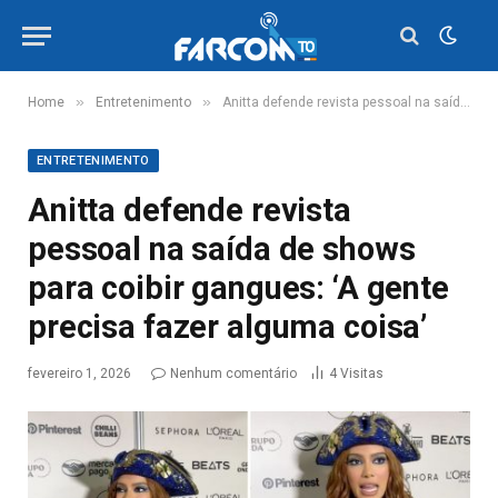
»
»
Home
Entretenimento
Anitta defende revista pessoal na saída de shows para coibir gangues: ‘A gente precisa fazer alguma coisa’
ENTRETENIMENTO
Anitta defende revista
pessoal na saída de shows
para coibir gangues: ‘A gente
precisa fazer alguma coisa’
fevereiro 1, 2026
Nenhum comentário
4
Visitas