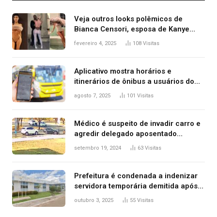
Veja outros looks polêmicos de
Bianca Censori, esposa de Kanye
West que apareceu nua no Grammy
fevereiro 4, 2025
108
Visitas
2025
Aplicativo mostra horários e
itinerários de ônibus a usuários do
transporte público de Palmas; confira
agosto 7, 2025
101
Visitas
Médico é suspeito de invadir carro e
agredir delegado aposentado
durante confusão no trânsito
setembro 19, 2024
63
Visitas
Prefeitura é condenada a indenizar
servidora temporária demitida após
nascimento da filha
outubro 3, 2025
55
Visitas