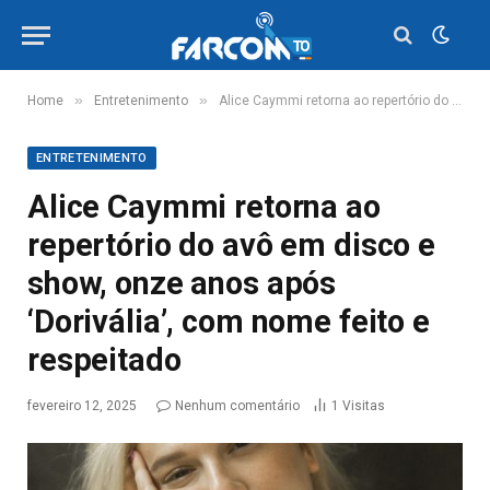
»
»
Home
Entretenimento
Alice Caymmi retorna ao repertório do avô em disco e show, onze anos após ‘Dorivália’, com nome feito e respeitado
ENTRETENIMENTO
Alice Caymmi retorna ao
repertório do avô em disco e
show, onze anos após
‘Dorivália’, com nome feito e
respeitado
fevereiro 12, 2025
Nenhum comentário
1
Visitas