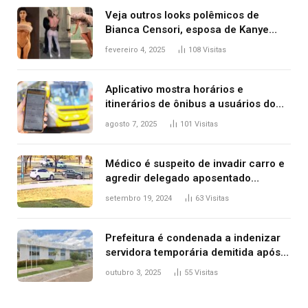
Veja outros looks polêmicos de
Bianca Censori, esposa de Kanye
West que apareceu nua no Grammy
fevereiro 4, 2025
108
Visitas
2025
Aplicativo mostra horários e
itinerários de ônibus a usuários do
transporte público de Palmas; confira
agosto 7, 2025
101
Visitas
Médico é suspeito de invadir carro e
agredir delegado aposentado
durante confusão no trânsito
setembro 19, 2024
63
Visitas
Prefeitura é condenada a indenizar
servidora temporária demitida após
nascimento da filha
outubro 3, 2025
55
Visitas