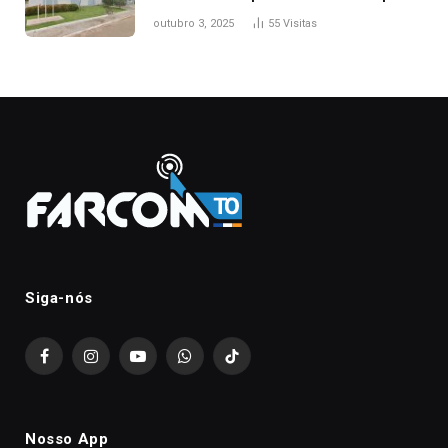
nascimento da filha
outubro 3, 2025
55
Visitas
Siga-nós
Facebook
Instagram
YouTube
WhatsApp
TikTok
Nosso App