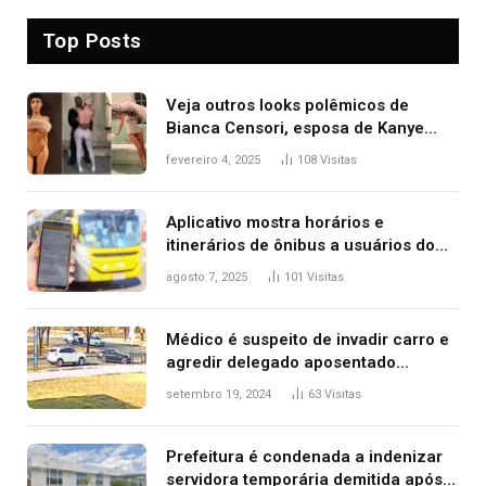
Top Posts
Veja outros looks polêmicos de
Bianca Censori, esposa de Kanye
West que apareceu nua no Grammy
fevereiro 4, 2025
108
Visitas
2025
Aplicativo mostra horários e
itinerários de ônibus a usuários do
transporte público de Palmas; confira
agosto 7, 2025
101
Visitas
Médico é suspeito de invadir carro e
agredir delegado aposentado
durante confusão no trânsito
setembro 19, 2024
63
Visitas
Prefeitura é condenada a indenizar
servidora temporária demitida após