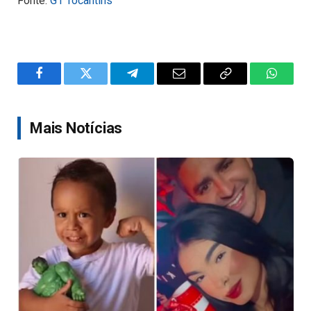
Fonte:
G1 Tocantins
Facebook
Twitter
Telegram
Email
Copy
WhatsA
Link
Mais Notícias