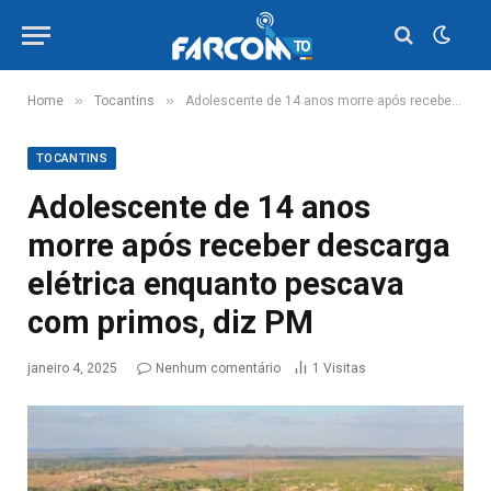
»
»
Home
Tocantins
Adolescente de 14 anos morre após receber descarga elétrica enquanto pescava com primos, diz PM
TOCANTINS
Adolescente de 14 anos
morre após receber descarga
elétrica enquanto pescava
com primos, diz PM
janeiro 4, 2025
Nenhum comentário
1
Visitas