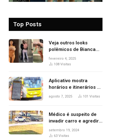
Top Posts
Veja outros looks
polêmicos de Bianca
Censori, esposa de
fevereiro 4, 2025
Kanye West que
108
Visitas
apareceu nua no
Grammy 2025
Aplicativo mostra
horários e itinerários de
ônibus a usuários do
agosto 7, 2025
101
Visitas
transporte público de
Palmas; confira
Médico é suspeito de
invadir carro e agredir
delegado aposentado
setembro 19, 2024
durante confusão no
63
Visitas