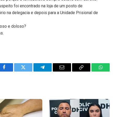
suspeito foi encontrado na loja de um posto de
tório na delegacia e depois para a Unidade Prisional de
poso e doloso?
ns.
Facebook
Twitter
Telegram
Email
Copy
WhatsA
Link