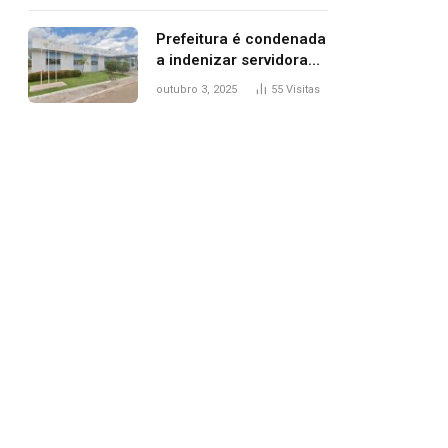
trânsito
Prefeitura é condenada
a indenizar servidora
temporária demitida
outubro 3, 2025
55
Visitas
após nascimento da
filha