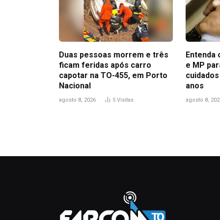
Duas pessoas morrem e três
Entenda o
ficam feridas após carro
e MP par
capotar na TO-455, em Porto
cuidados
Nacional
anos
agosto 8, 2026
5
Visitas
agosto 8, 202