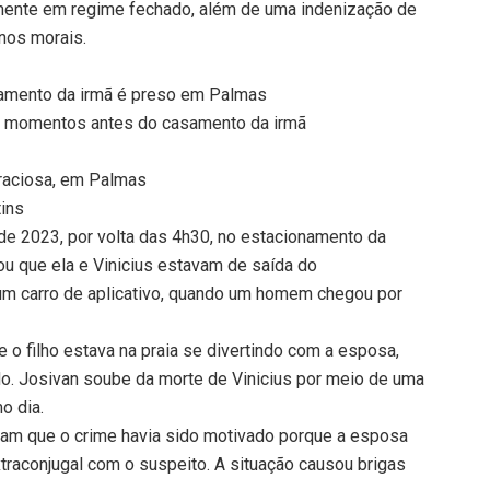
almente em regime fechado, além de uma indenização de
anos morais.
samento da irmã é preso em Palmas
a momentos antes do casamento da irmã
Graciosa, em Palmas
tins
de 2023, por volta das 4h30, no estacionamento da
u que ela e Vinicius estavam de saída do
um carro de aplicativo, quando um homem chegou por
ue o filho estava na praia se divertindo com a esposa,
do. Josivan soube da morte de Vinicius por meio de uma
o dia.
aram que o crime havia sido motivado porque a esposa
xtraconjugal com o suspeito. A situação causou brigas