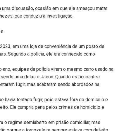
ram uma discussão, ocasião em que ele ameaçou matar
nezes, que conduziu a investigação.
as
e 2023, em uma loja de conveniência de um posto de
as. Segundo a polícia, ele era conhecido como
o ano, equipes da polícia viram o mesmo carro usado na
 sendo uma delas o Jairon. Quando os ocupantes
tentaram fugir, mas acabaram sendo abordados na
 havia tentado fugir, pois estava fora do domicílio e
feito. Ele cumpria pena pelos crimes de homicídio e
ra o regime semiaberto em prisão domiciliar, mas
ção porque a tornozeleira sempre estava com defeito.