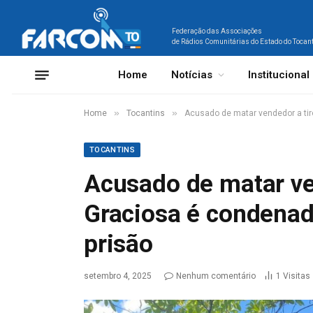
Federação das Associações
de Rádios Comunitárias do Estado do Tocan
Home
Notícias
Institucional
»
»
Home
Tocantins
Acusado de matar vendedor a tir
TOCANTINS
Acusado de matar ven
Graciosa é condenad
prisão
setembro 4, 2025
Nenhum comentário
1
Visitas