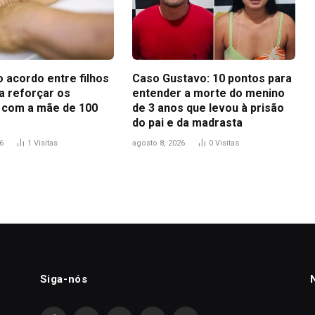
 acordo entre filhos
Caso Gustavo: 10 pontos para
a reforçar os
entender a morte do menino
 com a mãe de 100
de 3 anos que levou à prisão
do pai e da madrasta
6
1
Visitas
agosto 8, 2026
0
Visitas
Siga-nós