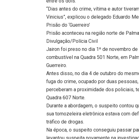
entre os dois.
“Dias antes do crime, vítima e autor tive
Vinicius”, explicou o delegado Eduardo Me
Prisão do ‘Guerreiro’
Prisão aconteceu na região norte de Palm
Divulgação/Polícia Civil
Jairon foi preso no dia 1º de novembro d
combustível na Quadra 501 Norte, em Palm
Guerreiro.
Antes disso, no dia 4 de outubro do mesm
fuga do crime, ocupado por duas pessoas,
perceberam a proximidade dos policiais, 
Quadra 607 Norte.
Durante a abordagem, o suspeito contou que
sua tornozeleira eletrônica estava com de
tráfico de drogas.
Na época, o suspeito conseguiu passar pa
levantou suspeita novamente na investiga