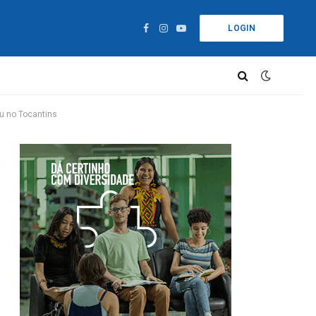
LOGIN
Facebook
Instagram
YouTube
éu no Tocantins