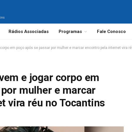
tins
Rádios Associadas
Programas
Fale Conosco
orpo em poço após se passar por mulher e marcar encontro pela internet vira r
vem e jogar corpo em
 por mulher e marcar
t vira réu no Tocantins