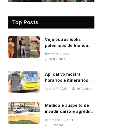
Top Posts
Veja outros looks
polêmicos de Bianca
Censori, esposa de
fevereiro 4, 2025
Kanye West que
108
Visitas
apareceu nua no
Grammy 2025
Aplicativo mostra
horários e itinerários de
ônibus a usuários do
agosto 7, 2025
101
Visitas
transporte público de
Palmas; confira
Médico é suspeito de
invadir carro e agredir
delegado aposentado
setembro 19, 2024
durante confusão no
63
Visitas