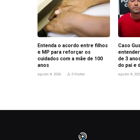
Entenda o acordo entre filhos
Caso Gus
e MP para reforçar os
entender
cuidados com a mãe de 100
de 3 anos
anos
do pai e
agosto 8, 2026
0
Visitas
agosto 8, 202