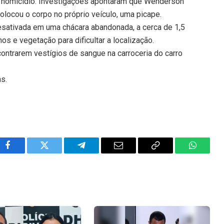
 homicídio. Investigações apontaram que Wenderson
locou o corpo no próprio veículo, uma picape.
esativada em uma chácara abandonada, a cerca de 1,5
hos e vegetação para dificultar a localização.
ontrarem vestígios de sangue na carroceria do carro
ns.
Facebook
Twitter
Telegram
Email
Copy
WhatsA
Link