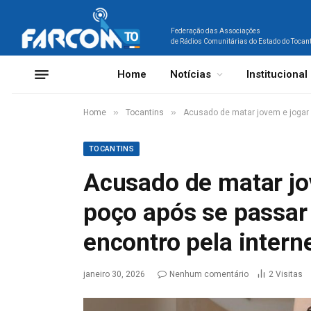
Federação das Associações
de Rádios Comunitárias do Estado do Tocan
Home
Notícias
Institucional
»
»
Home
Tocantins
Acusado de matar jovem e jogar c
TOCANTINS
Acusado de matar jo
poço após se passar
encontro pela interne
janeiro 30, 2026
Nenhum comentário
2
Visitas