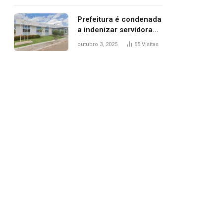
trânsito
Prefeitura é condenada
a indenizar servidora
temporária demitida
outubro 3, 2025
55
Visitas
após nascimento da
filha