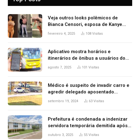
Veja outros looks polêmicos de
Bianca Censori, esposa de Kanye
West que apareceu nua no Grammy
fevereiro 4, 2025
108
Visitas
2025
Aplicativo mostra horários e
itinerários de ônibus a usuários do
transporte público de Palmas; confira
agosto 7, 2025
101
Visitas
Médico é suspeito de invadir carro e
agredir delegado aposentado
durante confusão no trânsito
setembro 19, 2024
63
Visitas
Prefeitura é condenada a indenizar
servidora temporária demitida após
nascimento da filha
outubro 3, 2025
55
Visitas