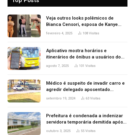
Top Posts
Veja outros looks polêmicos de
Bianca Censori, esposa de Kanye
West que apareceu nua no Grammy
fevereiro 4, 2025
108
Visitas
2025
Aplicativo mostra horários e
itinerários de ônibus a usuários do
transporte público de Palmas; confira
agosto 7, 2025
101
Visitas
Médico é suspeito de invadir carro e
agredir delegado aposentado
durante confusão no trânsito
setembro 19, 2024
63
Visitas
Prefeitura é condenada a indenizar
servidora temporária demitida após
nascimento da filha
outubro 3, 2025
55
Visitas