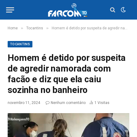
»
»
Home
Tocantins
Homem é detido por suspeita de agredir namorada com facão e diz que ela caiu sozinha no banheiro
TOCANTINS
Homem é detido por suspeita
de agredir namorada com
facão e diz que ela caiu
sozinha no banheiro
novembro 11, 2024
Nenhum comentário
1
Visitas