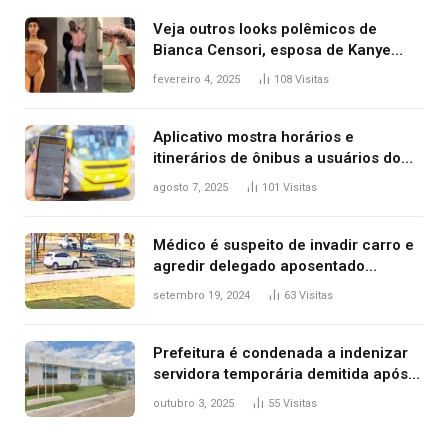
Veja outros looks polêmicos de
Bianca Censori, esposa de Kanye
West que apareceu nua no Grammy
fevereiro 4, 2025
108
Visitas
2025
Aplicativo mostra horários e
itinerários de ônibus a usuários do
transporte público de Palmas; confira
agosto 7, 2025
101
Visitas
Médico é suspeito de invadir carro e
agredir delegado aposentado
durante confusão no trânsito
setembro 19, 2024
63
Visitas
Prefeitura é condenada a indenizar
servidora temporária demitida após
nascimento da filha
outubro 3, 2025
55
Visitas