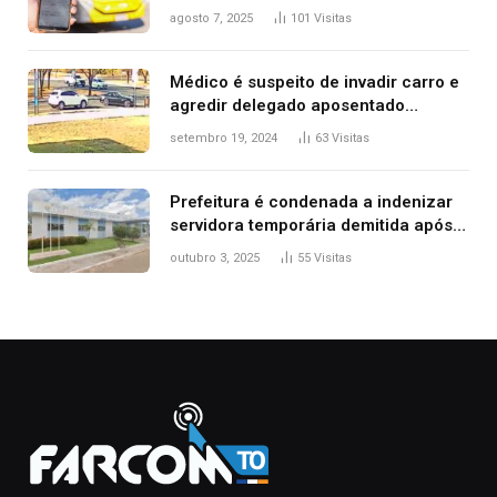
transporte público de Palmas; confira
agosto 7, 2025
101
Visitas
Médico é suspeito de invadir carro e
agredir delegado aposentado
durante confusão no trânsito
setembro 19, 2024
63
Visitas
Prefeitura é condenada a indenizar
servidora temporária demitida após
nascimento da filha
outubro 3, 2025
55
Visitas