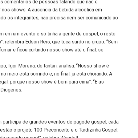
es comentários de pessoas falando que não é
ir nos shows. A ausência da bebida alcoólica em
do os integrantes, não precisa nem ser comunicado ao
m em um evento e só tinha a gente de gospel, o resto
o”, relembra Édson Reis, que toca surdo no grupo. “Sem
fumar e ficou curtindo nosso show até o final, se
o, Igor Moreira, do tantan, analisa: “Nosso show é
o meio está sorrindo e, no final, já está chorando. A
egal, porque nosso show é bem para cima”. “E as
 Diogenes.
 participa de grandes eventos de pagode gospel, cada
estão o projeto 100 Preconceito e o Tardizinha Gospel.
do pagode gospel”, celebra Wendell.