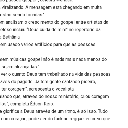
á viralizando. A mensagem está chegando em muita
 estão sendo tocadas.”
m analisam o crescimento do gospel entre artistas da
loso incluiu “Deus cuida de mim” no repertório da
a Bethânia.
 tem usado vários artifícios para que as pessoas
tarem músicas gospel não é nada mais nada menos do
 sejam alcançadas.”
m ver o quanto Deus tem trabalhado na vida das pessoas
ravés do pagode. Já tem gente cantando piseiro,
ter coragem”, acrescenta o vocalista.
ando que, através do nosso ministério, criou coragem
tilos”, completa Édson Reis.
 glorifica a Deus através de um ritmo, é só isso. Tudo
, com coração, pode ser do funk ao reggae, eu creio que