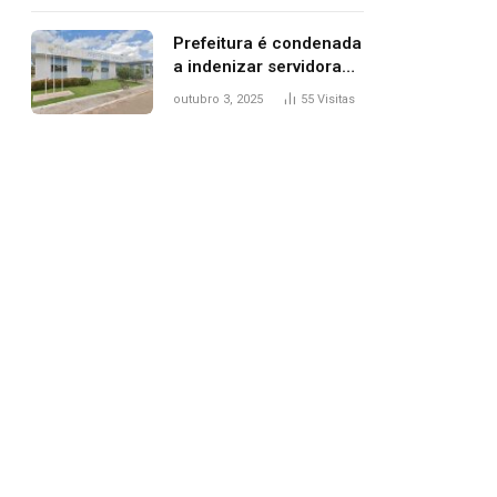
trânsito
Prefeitura é condenada
a indenizar servidora
temporária demitida
outubro 3, 2025
55
Visitas
após nascimento da
filha