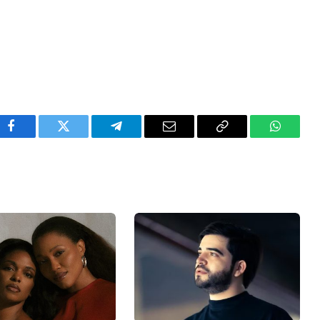
Facebook
Twitter
Telegram
Email
Copy
WhatsA
Link