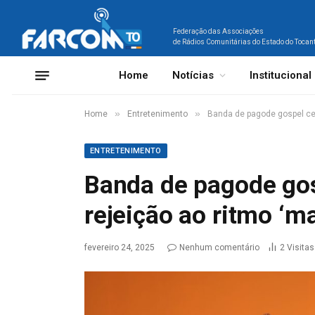
Federação das Associações
de Rádios Comunitárias do Estado do Tocan
Home
Notícias
Institucional
»
»
Home
Entretenimento
Banda de pagode gospel cele
ENTRETENIMENTO
Banda de pagode gos
rejeição ao ritmo ‘ma
fevereiro 24, 2025
Nenhum comentário
2
Visitas