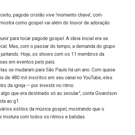
ceito, pagode cristão vive ‘momento chave’, com
 mostra como gospel vai além do louvor de adoração.
nir para tocar pagode gospel. A ideia inicial era se
local. Mas, com o passar do tempo, a demanda do grupo
e juntando. Hoje, os shows com os 11 membros da
oas em eventos pelo país.
tistas se mudaram para São Paulo há um ano. Com quase
s de 480 mil inscritos em seu canal no YouTube, eles
o da igreja — por investir no ritmo.
lgo que era destinado só ao secular”, conta Givanilson
sta ao g1.
vários estilos da música gospel, mostrando que o
e mistura com todos os ritmos e batidas.