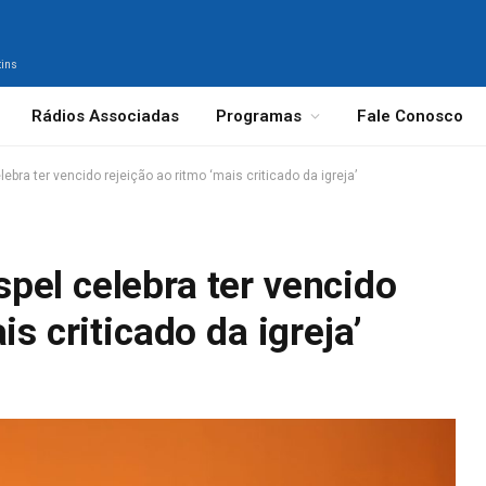
tins
Rádios Associadas
Programas
Fale Conosco
bra ter vencido rejeição ao ritmo ‘mais criticado da igreja’
pel celebra ter vencido
is criticado da igreja’