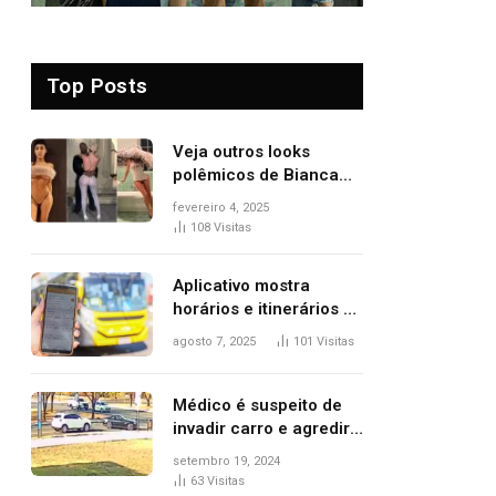
Top Posts
Veja outros looks
polêmicos de Bianca
Censori, esposa de
fevereiro 4, 2025
Kanye West que
108
Visitas
apareceu nua no
Grammy 2025
Aplicativo mostra
horários e itinerários de
ônibus a usuários do
agosto 7, 2025
101
Visitas
transporte público de
Palmas; confira
Médico é suspeito de
invadir carro e agredir
delegado aposentado
setembro 19, 2024
durante confusão no
63
Visitas