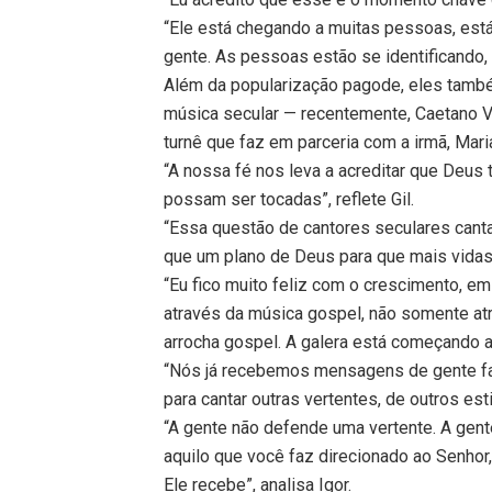
“Ele está chegando a muitas pessoas, est
gente. As pessoas estão se identificando,
Além da popularização pagode, eles també
música secular — recentemente, Caetano Ve
turnê que faz em parceria com a irmã, Mari
“A nossa fé nos leva a acreditar que Deus
possam ser tocadas”, reflete Gil.
“Essa questão de cantores seculares can
que um plano de Deus para que mais vidas
“Eu fico muito feliz com o crescimento, e
através da música gospel, não somente at
arrocha gospel. A galera está começando a 
“Nós já recebemos mensagens de gente fal
para cantar outras vertentes, de outros es
“A gente não defende uma vertente. A gente
aquilo que você faz direcionado ao Senhor
Ele recebe”, analisa Igor.