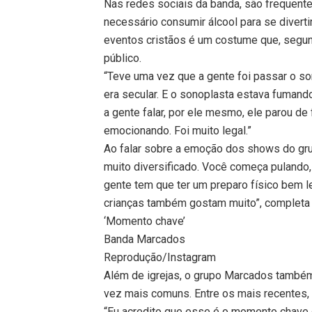
Nas redes sociais da banda, são frequent
necessário consumir álcool para se divert
eventos cristãos é um costume que, segun
público.
“Teve uma vez que a gente foi passar o so
era secular. E o sonoplasta estava fumand
a gente falar, por ele mesmo, ele parou de 
emocionando. Foi muito legal.”
Ao falar sobre a emoção dos shows do grup
muito diversificado. Você começa pulando, n
gente tem que ter um preparo físico bem l
crianças também gostam muito”, completa
‘Momento chave’
Banda Marcados
Reprodução/Instagram
Além de igrejas, o grupo Marcados também
vez mais comuns. Entre os mais recentes, 
“Eu acredito que esse é o momento chave 