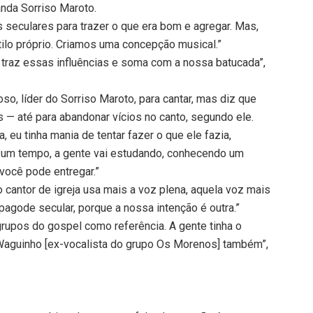
anda Sorriso Maroto.
 seculares para trazer o que era bom e agregar. Mas,
tilo próprio. Criamos uma concepção musical.”
, traz essas influências e soma com a nossa batucada”,
so, líder do Sorriso Maroto, para cantar, mas diz que
— até para abandonar vícios no canto, segundo ele.
, eu tinha mania de tentar fazer o que ele fazia,
e um tempo, a gente vai estudando, conhecendo um
 você pode entregar.”
o cantor de igreja usa mais a voz plena, aquela voz mais
 pagode secular, porque a nossa intenção é outra.”
r grupos do gospel como referência. A gente tinha o
 Waguinho [ex-vocalista do grupo Os Morenos] também”,